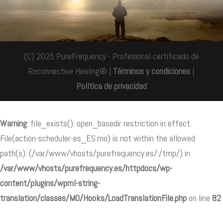
(C) 2025 PureFrequency - Profesional certificado de
Reconnective Healing® |
Términos y condiciones
|
Política de privacidad
Warning
: file_exists(): open_basedir restriction in effect.
File(action-scheduler-es_ES.mo) is not within the allowed
path(s): (/var/www/vhosts/purefrequency.es/:/tmp/) in
/var/www/vhosts/purefrequency.es/httpdocs/wp-
content/plugins/wpml-string-
translation/classes/MO/Hooks/LoadTranslationFile.php
on line
82